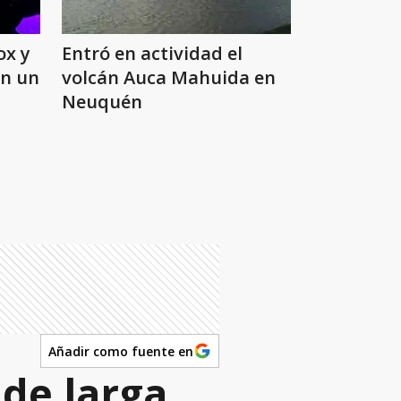
ox y
Entró en actividad el
en un
volcán Auca Mahuida en
Neuquén
Añadir como fuente en
 de larga