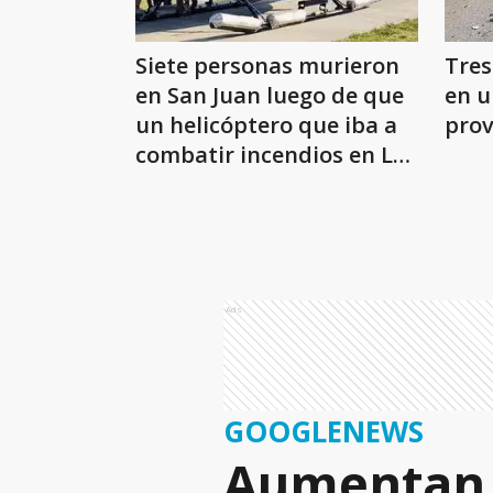
Siete personas murieron
Tres
en San Juan luego de que
en u
un helicóptero que iba a
prov
combatir incendios en La
Rioja se desplomara
Ads
GOOGLENEWS
Aumentan l