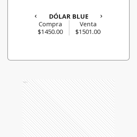
DÓLAR BLUE
enta
Compra
Venta
501.00
$
1517.00
$
1550.00
Ads