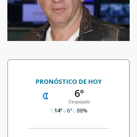
PRONÓSTICO DE HOY
6
º
Despejado
14
º
6
º
88
%