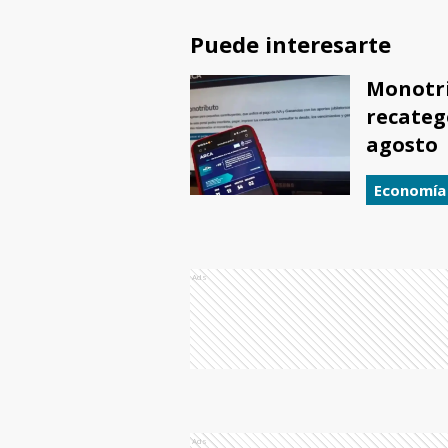
Puede interesarte
Monotri
recatego
agosto
Economía
Ads
Ads