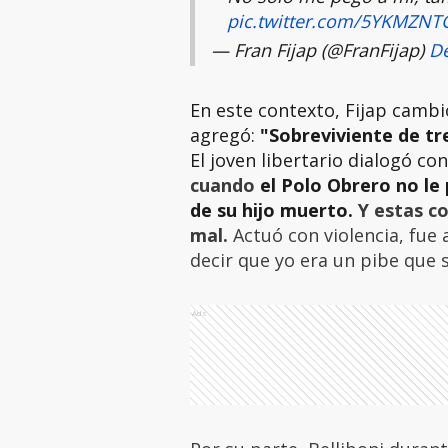
pic.twitter.com/5YKMZNT
— Fran Fijap (@FranFijap)
De
En este contexto, Fijap cambió
agregó:
"Sobreviviente de tr
El joven libertario dialogó co
cuando
el Polo Obrero no le
de su hijo muerto.
Y estas co
mal.
Actuó con violencia, fu
decir que yo era un pibe que
Ads