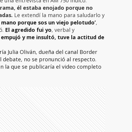
te una entrevista en AM 750 indicó:
rama, él estaba enojado porque no
adas.
Le extendí la mano para saludarlo y
a mano porque sos un viejo pelotudo’
,
ó.
El agredido fui yo
, verbal y
 empujó y me insultó, tuve la actitud de
ía Julia Oliván, dueña del canal Border
 debate, no se pronunció al respecto.
 la que se publicaría el video completo