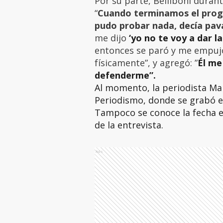
Por su parte, Belliboni duran
“
Cuando terminamos el prog
pudo probar nada, decía pav
me dijo
‘yo no te voy a dar l
entonces se paró y me empuj
físicamente”, y agregó: ”
Él me
defenderme”.
Al momento, la periodista Mar
Periodismo, donde se grabó el
Tampoco se conoce la fecha en
de la entrevista.
Ads