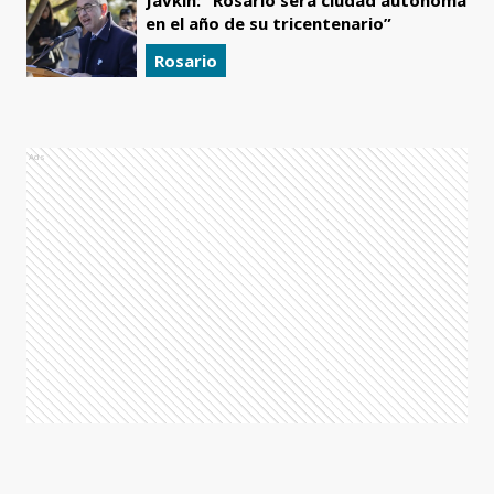
Javkin: “Rosario será ciudad autónoma
en el año de su tricentenario”
Rosario
Ads