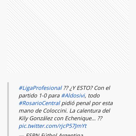
#LigaProfesional
?? ¿Y ESTO? Con el
partido 1-0 para
#Aldosivi
, todo
#RosarioCentral
pidió penal por esta
mano de Coloccini. La calentura del
Kily González con Echenique… ??
pic.twitter.com/rjcP57JmYt
— ESPN Fútbol Argentina