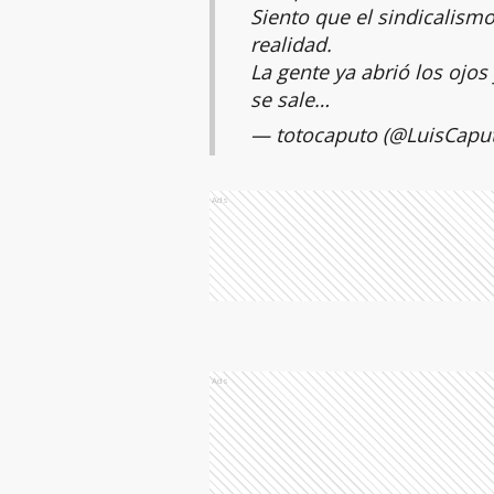
Siento que el sindicalismo
realidad.
La gente ya abrió los ojos
se sale…
— totocaputo (@LuisCapu
Ads
Ads