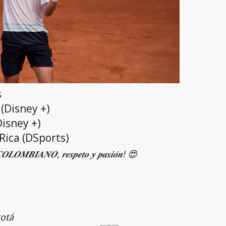
s
(Disney +)
Disney +)
Rica (DSports)
𝑶𝑳𝑶𝑴𝑩𝑰𝑨𝑵𝑶, 𝒓𝒆𝒔𝒑𝒆𝒕𝒐 𝒚 𝒑𝒂𝒔𝒊𝒐́𝒏! 😍
otá