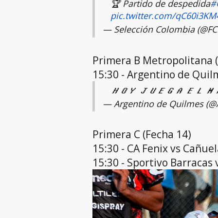
🏆 Partido de despedida
#
pic.twitter.com/qC60i3KM
— Selección Colombia (@FC
Primera B Metropolitana 
15:30 - Argentino de Quilm
𝑯𝑶𝒀 𝑱𝑼𝑬𝑮𝑨 𝑬𝑳 𝑴
— Argentino de Quilmes (
Primera C (Fecha 14)
15:30 - CA Fenix vs Cañuel
15:30 - Sportivo Barracas v