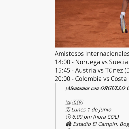
Amistosos Internacionale
14:00 - Noruega vs Suecia 
15:45 - Austria vs Túnez (
20:00 - Colombia vs Costa 
¡𝑨𝒍𝒆𝒏𝒕𝒂𝒎𝒐𝒔 𝒄𝒐𝒏 𝑶𝑹𝑮𝑼𝑳𝑳𝑶 𝑪
🆚 🇨🇷
🗓 Lunes 1 de junio
🕞 6:00 pm (hora COL)
🏟 Estadio El Campín, Bog