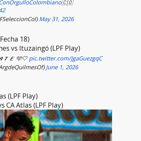
ConOrgulloColombiano
🇨🇴
42
FSeleccionCol)
May 31, 2026
(Fecha 18)
es vs Ituzaingó (LPF Play)
𝑨𝑻𝑬 🩵🤍
pic.twitter.com/JgaGuezgqC
@ArgdeQuilmesOf)
June 1, 2026
as (LPF Play)
s CA Atlas (LPF Play)