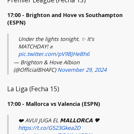
17:00 - Brighton and Hove vs Southampton
(ESPN)
Under the lights tonight. ✨ It's
MATCHDAY! ✊
pic.twitter.com/pV9BJHeBh6
— Brighton & Hove Albion
(@OfficialBHAFC)
November 29, 2024
La Liga (Fecha 15)
17:00 - Mallorca vs Valencia (ESPN)
❤️ AVUI JUGA EL 𝗠𝗔𝗟𝗟𝗢𝗥𝗖𝗔 🖤
https://t.co/G523Gkea2D