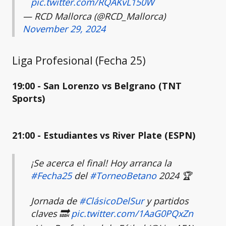
pic.twitter.com/RQAKvL150W
— RCD Mallorca (@RCD_Mallorca)
November 29, 2024
Liga Profesional (Fecha 25)
19:00 - San Lorenzo vs Belgrano (TNT
Sports)
21:00 - Estudiantes vs River Plate (ESPN)
¡Se acerca el final! Hoy arranca la
#Fecha25
del
#TorneoBetano
2024 🏆
Jornada de
#ClásicoDelSur
y partidos
claves 🔜
pic.twitter.com/1AaG0PQxZn