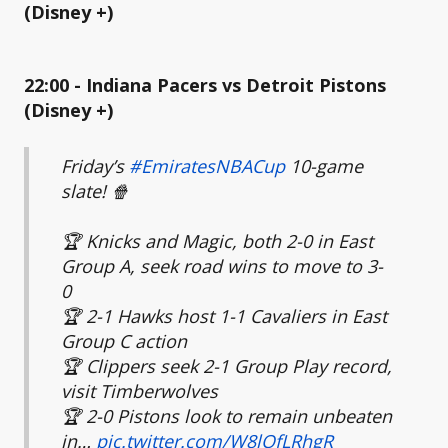
(Disney +)
22:00 - Indiana Pacers vs Detroit Pistons
(Disney +)
Friday’s
#EmiratesNBACup
10-game
slate! 🍿
🏆 Knicks and Magic, both 2-0 in East
Group A, seek road wins to move to 3-
0
🏆 2-1 Hawks host 1-1 Cavaliers in East
Group C action
🏆 Clippers seek 2-1 Group Play record,
visit Timberwolves
🏆 2-0 Pistons look to remain unbeaten
in…
pic.twitter.com/W8lOfLRhgR