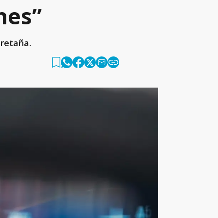
nes”
Bretaña.