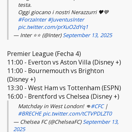
testa.
Oggi giocano i nostri Nerazzurri 🖤💙
#ForzaInter
#JuventusInter
pic.twitter.com/prXuO2dYq1
— Inter ⭐⭐ (@Inter)
September 13, 2025
Premier League (Fecha 4)
11:00 - Everton vs Aston Villa (Disney +)
11:00 - Bournemouth vs Brighton
(Disney +)
13:30 - West Ham vs Tottenham (ESPN)
16:00 - Brentford vs Chelsea (Disney +)
Matchday in West London! 👊
#CFC
|
#BRECHE
pic.twitter.com/tCTVPDLZT0
— Chelsea FC (@ChelseaFC)
September 13,
2025