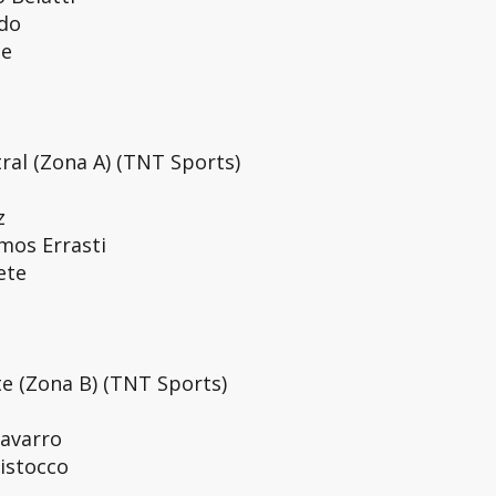
rdo
de
tral (Zona A) (TNT Sports)
z
mos Errasti
ete
te (Zona B) (TNT Sports)
Navarro
Bistocco