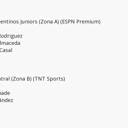
rgentinos Juniors (Zona A) (ESPN Premium)
Rodriguez
almaceda
Casal
tral (Zona B) (TNT Sports)
Chade
nández