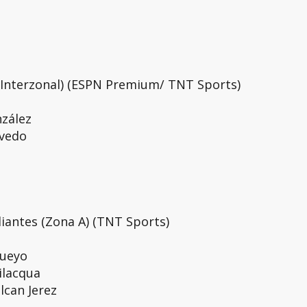
(Interzonal) (ESPN Premium/ TNT Sports)
nzález
evedo
iantes (Zona A) (TNT Sports)
Fueyo
ilacqua
lcan Jerez