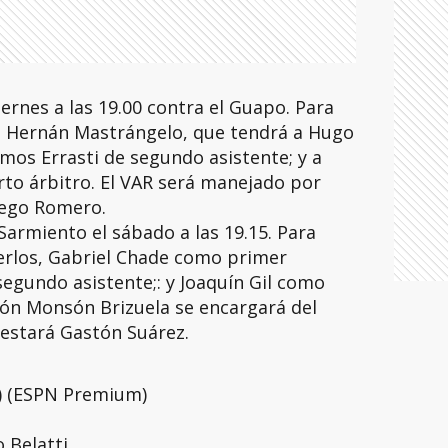
iernes a las 19.00 contra el Guapo. Para
o Hernán Mastrángelo, que tendrá a Hugo
mos Errasti de segundo asistente; y a
to árbitro. El VAR será manejado por
iego Romero.
 Sarmiento el sábado a las 19.15. Para
erlos, Gabriel Chade como primer
segundo asistente;: y Joaquín Gil como
tón Monsón Brizuela se encargará del
 estará Gastón Suárez.
A) (ESPN Premium)
o Belatti