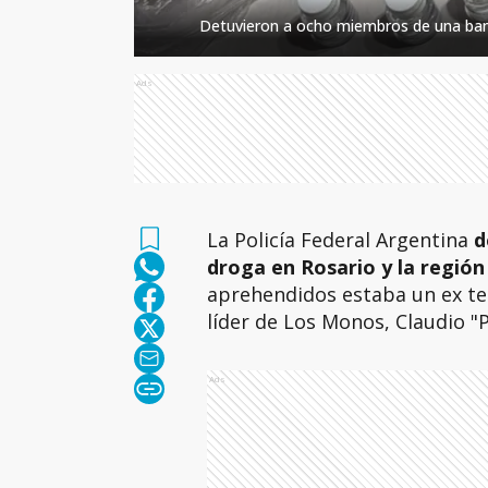
Detuvieron a ocho miembros de una band
Ads
La Policía Federal Argentina
d
droga en Rosario y la regió
aprehendidos estaba un ex tes
líder de Los Monos, Claudio "
Ads