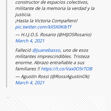
constructor de espacios colectivos,
militante de la memoria la verdad y la
justicia.
¡Hasta la Victoria Compañero!
pic.twitter.com/kX5X0KIbTf
— H.I.J.O.S. Rosario (@HIJOSRosario)
March 4, 2021
Falleció
@juanebasso
, uno de esos
militantes imprescindibles. Tristeza
enorme. Abrazo entrañable a sus
familiares !!
https://t.co/Vax0O5rTOB
— Agustín Rossi (@RossiAgustinOk)
March 4, 2021
Ads