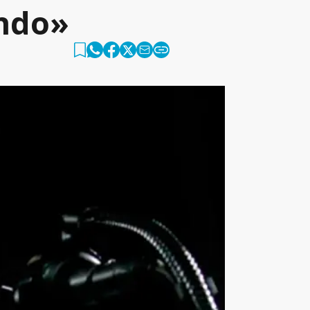
undo»