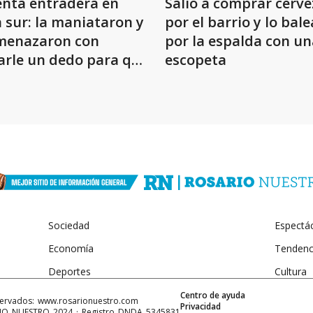
enta entradera en
Salió a comprar cerve
 sur: la maniataron y
por el barrio y lo bal
menazaron con
por la espalda con un
arle un dedo para que
escopeta
de el dinero
Sociedad
Espectá
Economía
Tendenc
Deportes
Cultura
Centro de ayuda
servados: www.
rosarionuestro.com
Privacidad
ARIO NUESTRO 2024 · Registro DNDA 5345831