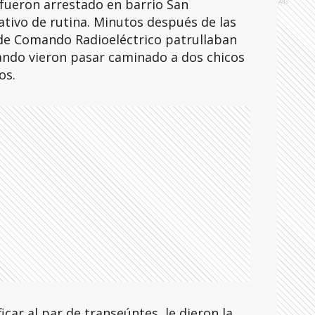
 fueron arrestado en barrio San
Ads
tivo de rutina. Minutos después de las
de Comando Radioeléctrico patrullaban
uando vieron pasar caminado a dos chicos
os.
icar al par de transeúntes, le dieron la