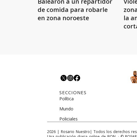
Balearon a un repartidor
Viol
de comida para robarle
zona
en zona noroeste
la a
cort
les 
SECCIONES
Política
Mundo
Policiales
2026
|
Rosario Nuestro
| Todos los derechos re
Una publicación diaria online de BON. · © ROS