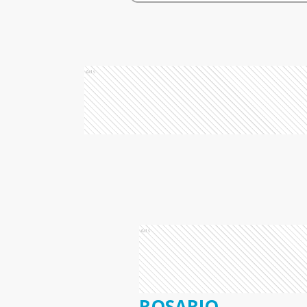
Ads
Ads
ROSARIO