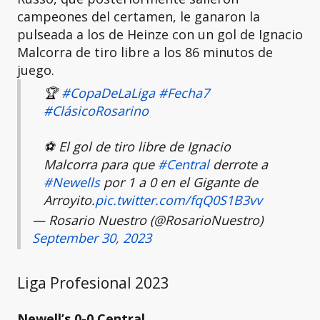
campeones del certamen, le ganaron la
pulseada a los de Heinze con un gol de Ignacio
Malcorra de tiro libre a los 86 minutos de
juego.
🏆
#CopaDeLaLiga
#Fecha7
#ClásicoRosarino
⚽ El gol de tiro libre de Ignacio
Malcorra para que
#Central
derrote a
#Newells
por 1 a 0 en el Gigante de
Arroyito.
pic.twitter.com/fqQ0S1B3vv
— Rosario Nuestro (@RosarioNuestro)
September 30, 2023
Liga Profesional 2023
Newell’s 0-0 Central