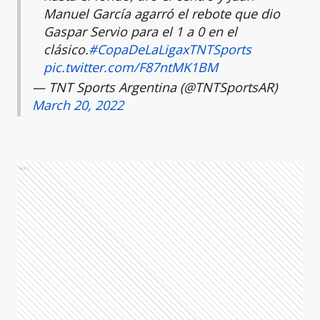
Manuel García agarró el rebote que dio
Gaspar Servio para el 1 a 0 en el
clásico.
#CopaDeLaLigaxTNTSports
pic.twitter.com/F87ntMK1BM
— TNT Sports Argentina (@TNTSportsAR)
March 20, 2022
Ads