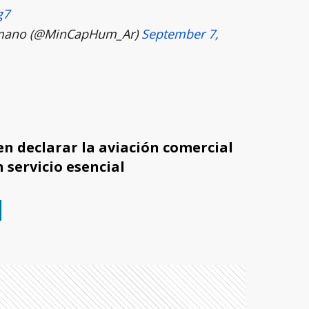
g7
Humano (@MinCapHum_Ar)
September 7,
n declarar la aviación comercial
 servicio esencial