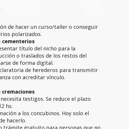
ión de hacer un curso/taller o conseguir
drios polarizados.
e cementerios
esentar título del nicho para la
ción o traslados de los restos del
tarse de forma digital.
eclaratoria de herederos para transmitir
anza con acreditar vínculo.
e cremaciones
 necesita testigos. Se reduce el plazo
12 hs.
emación a los concubinos. Hoy solo el
e hacerlo.
o trámite gratuito para personas que no