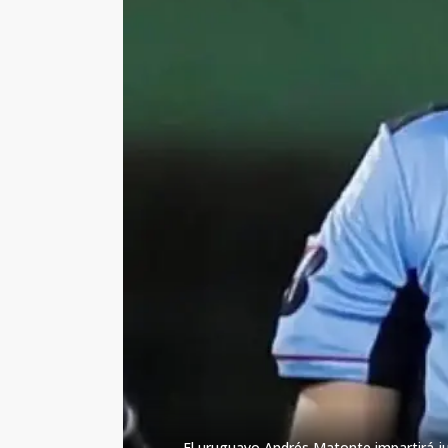
El uruguayo Andrés Matonte impartirá jus