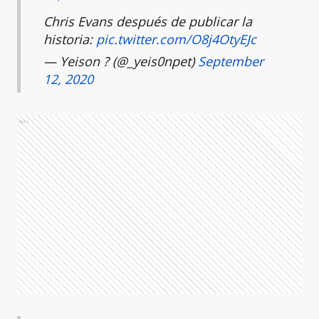
Chris Evans después de publicar la
historia:
pic.twitter.com/O8j4OtyEJc
— Yeison ? (@_yeis0npet)
September
12, 2020
Ads