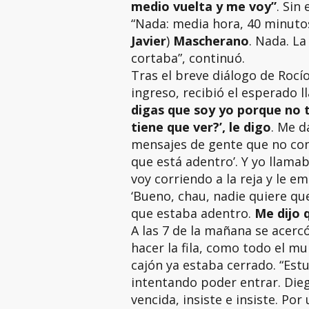
medio vuelta y me voy”
. Sin
“Nada: media hora, 40 minuto
Javier
)
Mascherano
. Nada. La
cortaba”, continuó.
Tras el breve diálogo de Rocío
ingreso, recibió el esperado l
digas que soy yo porque no t
tiene que ver?’, le digo
. Me d
mensajes de gente que no cono
que está adentro’. Y yo llama
voy corriendo a la reja y le e
‘Bueno, chau, nadie quiere que
que estaba adentro.
Me dijo 
A las 7 de la mañana se acerc
hacer la fila, como todo el m
cajón ya estaba cerrado. “Est
intentando poder entrar. Dieg
vencida, insiste e insiste. Po