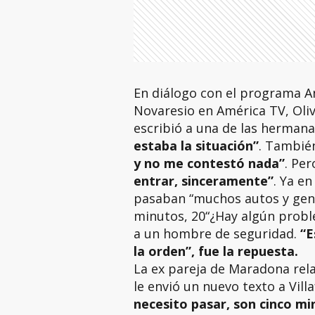
En diálogo con el programa A
Novaresio en América TV, Oliv
escribió a una de las herma
estaba la situación”
. Tambié
y no me contestó nada”
. Pe
entrar, sinceramente”
. Ya en
pasaban “muchos autos y gent
minutos, 20“¿Hay algún probl
a un hombre de seguridad.
“E
la orden”, fue la repuesta.
La ex pareja de Maradona rela
le envió un nuevo texto a Vill
necesito pasar, son cinco mi