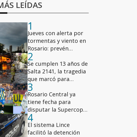
MÁS LEÍDAS
1
Jueves con alerta por
tormentas y viento en
Rosario: prevén
2
ráfagas de hasta 78
km/h
Se cumplen 13 años de
Salta 2141, la tragedia
que marcó para
3
siempre a Rosario
Rosario Central ya
tiene fecha para
disputar la Supercopa
4
Internacional ante
Estudiantes
El sistema Lince
facilitó la detención