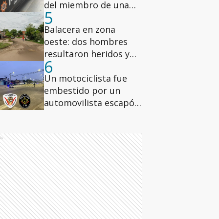
del miembro de una
5
banda narco vinculada
a Lichi Romero
Balacera en zona
oeste: dos hombres
resultaron heridos y
6
uno fue hospitalizado
Un motociclista fue
embestido por un
automovilista escapó
en zona sudoeste
ds