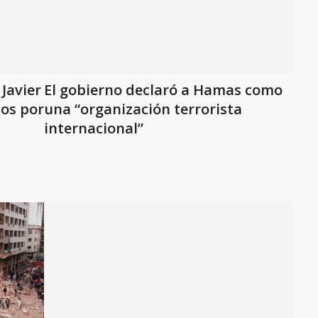
 Javier
El gobierno declaró a Hamas como
los por
una “organización terrorista
internacional”