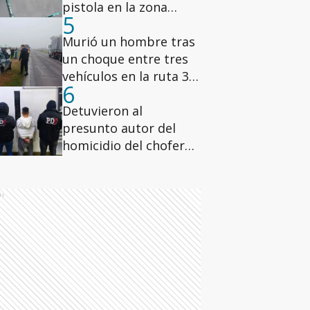
pistola en la zona
5
norte luego de que se
escucharan disparos
Murió un hombre tras
un choque entre tres
vehículos en la ruta 34,
6
a la altura de Luis
Palacios
Detuvieron al
presunto autor del
homicidio del chofer
de Uber ocurrido en
marzo en Las Flores
sur
ds