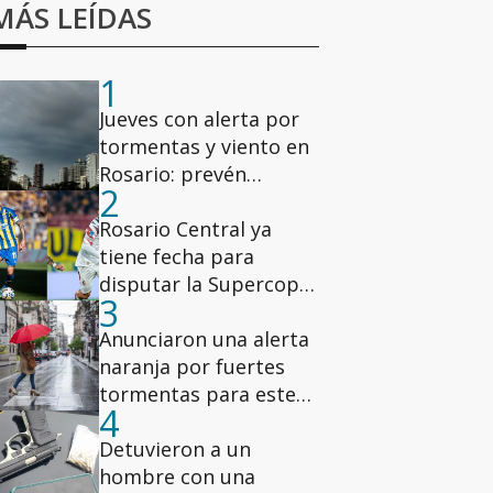
MÁS LEÍDAS
1
Jueves con alerta por
tormentas y viento en
Rosario: prevén
2
ráfagas de hasta 78
km/h
Rosario Central ya
tiene fecha para
disputar la Supercopa
3
Internacional ante
Estudiantes
Anunciaron una alerta
naranja por fuertes
tormentas para este
4
jueves en Rosario
Detuvieron a un
hombre con una