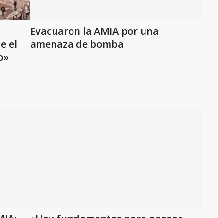
Evacuaron la AMIA por una
e el
amenaza de bomba
o»