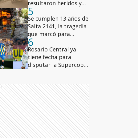
resultaron heridos y
5
uno fue hospitalizado
Se cumplen 13 años de
Salta 2141, la tragedia
que marcó para
6
siempre a Rosario
Rosario Central ya
tiene fecha para
disputar la Supercopa
Internacional ante
Estudiantes
ds