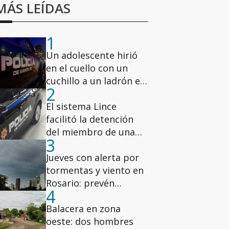
MÁS LEÍDAS
1
Un adolescente hirió
en el cuello con un
cuchillo a un ladrón en
2
la zona oeste
El sistema Lince
facilitó la detención
del miembro de una
3
banda narco vinculada
a Lichi Romero
Jueves con alerta por
tormentas y viento en
Rosario: prevén
4
ráfagas de hasta 78
km/h
Balacera en zona
oeste: dos hombres