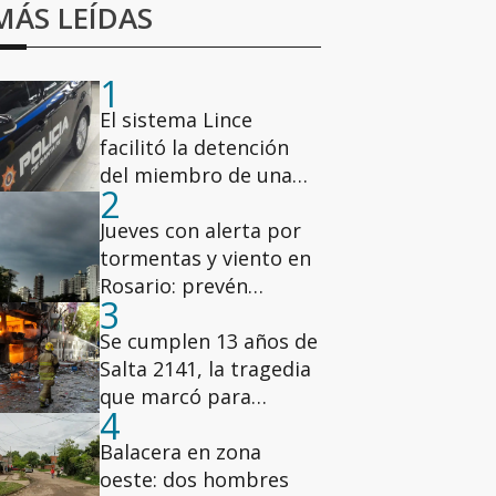
MÁS LEÍDAS
1
El sistema Lince
facilitó la detención
del miembro de una
2
banda narco vinculada
a Lichi Romero
Jueves con alerta por
tormentas y viento en
Rosario: prevén
3
ráfagas de hasta 78
km/h
Se cumplen 13 años de
Salta 2141, la tragedia
que marcó para
4
siempre a Rosario
Balacera en zona
oeste: dos hombres