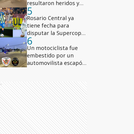
resultaron heridos y
5
uno fue hospitalizado
Rosario Central ya
tiene fecha para
disputar la Supercopa
6
Internacional ante
Estudiantes
Un motociclista fue
embestido por un
automovilista escapó
en zona sudoeste
ds