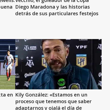
ewells:
Vecchio, el goleador de la Copa
buena
Diego Maradona y las historias
detrás de sus particulares festejos
cta en
Kily González: «Estamos en un
proceso que tenemos que saber
adaptarnos y ojalá el día de