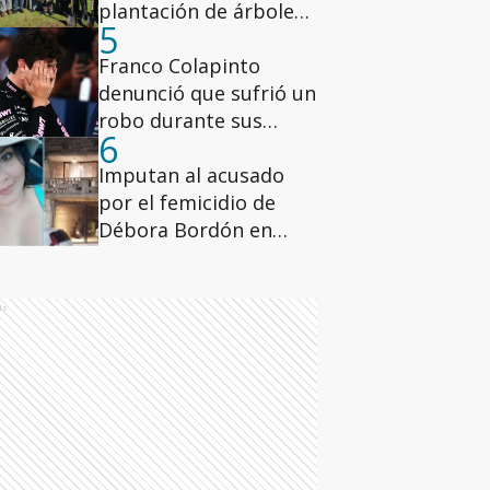
plantación de árboles
5
de nuez pecán en los
hospitales de la ciudad
Franco Colapinto
de Buenos Aires
denunció que sufrió un
robo durante sus
6
vacaciones en Italia
Imputan al acusado
por el femicidio de
Débora Bordón en
Rosario
ds