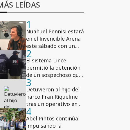
MÁS LEÍDAS
1
Nuahuel Pennisi estará
en el Invencible Arena
este sábado con un
2
show gratuito
El sistema Lince
permitió la detención
de un sospechoso que
3
participó de un robo
millonario en la zona
Detuvieron al hijo del
oeste de Rosario
narco Fran Riquelme
tras un operativo en
4
los Condominios del
Alto
Abel Pintos continúa
impulsando la