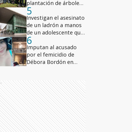
plantación de árboles
5
de nuez pecán en los
hospitales de la ciudad
Investigan el asesinato
de Buenos Aires
de un ladrón a manos
de un adolescente que
6
lo atacó con un
cuchillo en el cuello en
Imputan al acusado
zona oeste
por el femicidio de
Débora Bordón en
Rosario
ds