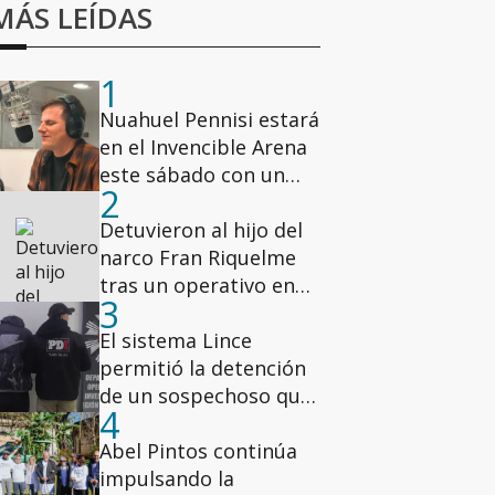
MÁS LEÍDAS
1
Nuahuel Pennisi estará
en el Invencible Arena
este sábado con un
2
show gratuito
Detuvieron al hijo del
narco Fran Riquelme
tras un operativo en
3
los Condominios del
Alto
El sistema Lince
permitió la detención
de un sospechoso que
4
participó de un robo
millonario en la zona
Abel Pintos continúa
oeste de Rosario
impulsando la