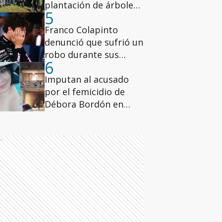
plantación de árboles
5
de nuez pecán en los
hospitales de la ciudad
Franco Colapinto
de Buenos Aires
denunció que sufrió un
robo durante sus
6
vacaciones en Italia
Imputan al acusado
por el femicidio de
Débora Bordón en
Rosario
ds