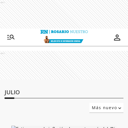
Ads
Ads
JULIO
Más nuevo
Relevancia
Más antiguo