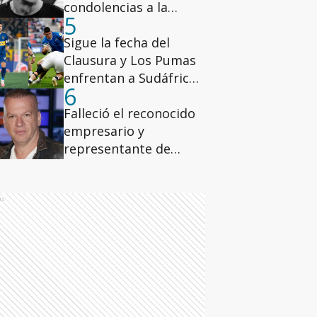
condolencias a la
5
familia y banderas a
media asta
Sigue la fecha del
Clausura y Los Pumas
enfrentan a Sudáfrica:
6
la agenda deportiva de
este sábado
Falleció el reconocido
empresario y
representante de
modelos Leandro Rud
ds