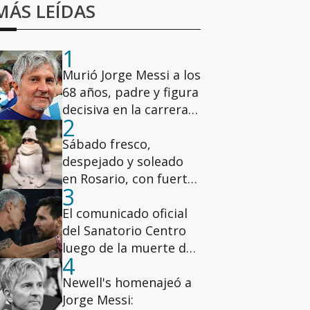
MÁS LEÍDAS
1
Murió Jorge Messi a los
68 años, padre y figura
decisiva en la carrera
2
de Lionel
Sábado fresco,
despejado y soleado
en Rosario, con fuertes
3
ráfagas de viento
El comunicado oficial
del Sanatorio Centro
luego de la muerte de
4
Jorge Messi
Newell's homenajeó a
Jorge Messi: