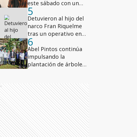
este sábado con un
5
show gratuito
Detuvieron al hijo del
narco Fran Riquelme
tras un operativo en
6
los Condominios del
Alto
Abel Pintos continúa
impulsando la
plantación de árboles
de nuez pecán en los
hospitales de la ciudad
de Buenos Aires
ds