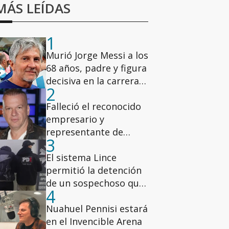
MÁS LEÍDAS
1
Murió Jorge Messi a los
68 años, padre y figura
decisiva en la carrera
2
de Lionel
Falleció el reconocido
empresario y
representante de
3
modelos Leandro Rud
El sistema Lince
permitió la detención
de un sospechoso que
4
participó de un robo
millonario en la zona
Nuahuel Pennisi estará
oeste de Rosario
en el Invencible Arena