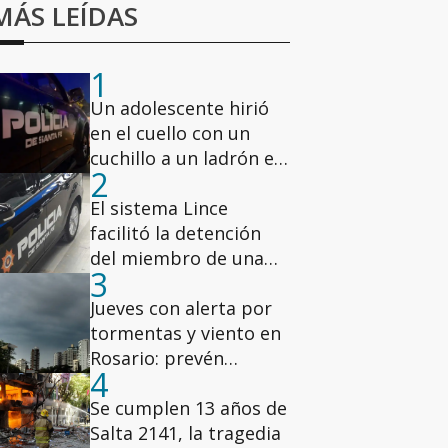
MÁS LEÍDAS
1
Un adolescente hirió
en el cuello con un
cuchillo a un ladrón en
2
la zona oeste
El sistema Lince
facilitó la detención
del miembro de una
3
banda narco vinculada
a Lichi Romero
Jueves con alerta por
tormentas y viento en
Rosario: prevén
4
ráfagas de hasta 78
km/h
Se cumplen 13 años de
Salta 2141, la tragedia