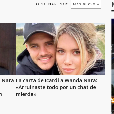
ORDENAR POR:
Más nuevo
Relevancia
Más antiguo
a Nara
La carta de Icardi a Wanda Nara:
«Arruinaste todo por un chat de
n
mierda»