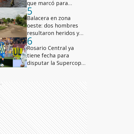
que marcó para
5
siempre a Rosario
Balacera en zona
oeste: dos hombres
resultaron heridos y
6
uno fue hospitalizado
Rosario Central ya
tiene fecha para
disputar la Supercopa
Internacional ante
Estudiantes
ds