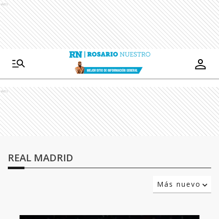
Ads
Ads
REAL MADRID
Más nuevo
Relevancia
Más antiguo