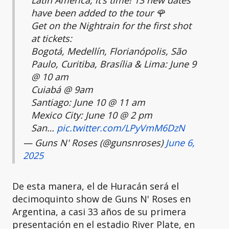
Latin America, it’s time! 13 new dates
have been added to the tour 🌹
Get on the Nightrain for the first shot
at tickets:
Bogotá, Medellín, Florianópolis, São
Paulo, Curitiba, Brasília & Lima: June 9
@ 10 am
Cuiabá @ 9am
Santiago: June 10 @ 11 am
Mexico City: June 10 @ 2 pm
San…
pic.twitter.com/LPyVmM6DzN
— Guns N' Roses (@gunsnroses)
June 6,
2025
De esta manera, el de Huracán será el
decimoquinto show de Guns N' Roses en
Argentina, a casi 33 años de su primera
presentación en el estadio River Plate, en