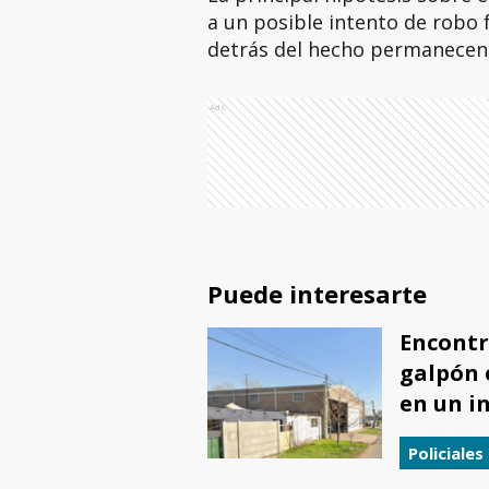
a un posible intento de robo 
detrás del hecho permanecen 
Ads
Puede interesarte
Encontr
galpón e
en un i
Policiales