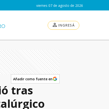
viernes 07 de agosto de 2026
INGRESÁ
Añadir como fuente en
ió tras
talúrgico