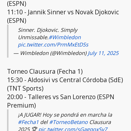
(ESPN)
11:10 - Jannik Sinner vs Novak Djokovic
(ESPN)
Sinner. Djokovic. Simply
Unmissable.
#Wimbledon
pic.twitter.com/PrmMxEtDSs
— Wimbledon (@Wimbledon)
July 11, 2025
Torneo Clausura (Fecha 1)
15:30 - Aldosivi vs Central Córdoba (SdE)
(TNT Sports)
20:00 - Talleres vs San Lorenzo (ESPN
Premium)
¡A JUGAR! Hoy se pondrá en marcha la
#Fecha1
del
#TorneoBetano
Clausura
2025 🏆
pic.twitter.com/sGagqoxSy7