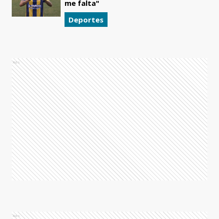
me falta"
Deportes
Ads
Ads