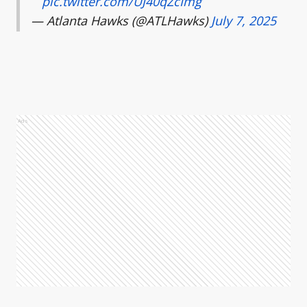
pic.twitter.com/UJ40qZcImg
— Atlanta Hawks (@ATLHawks)
July 7, 2025
Ads