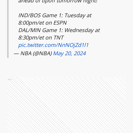
ahead of tipoff tomorrow night!
IND/BOS Game 1: Tuesday at
8:00pm/et on ESPN
DAL/MIN Game 1: Wednesday at
8:30pm/et on TNT
pic.twitter.com/NnNOjZd1l1
— NBA (@NBA)
May 20, 2024
Ads