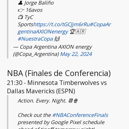
👤 Jorge Baliño
👉 16avos
📺 TyC
Sports
https://t.co/tGCJjm6rRu
#CopaAr
gentinaAXIONenergy
🏆🇦🇷
#NuestraCopa
🙌
— Copa Argentina AXION energy
(@Copa_Argentina)
May 22, 2024
NBA (Finales de Conferencia)
21:30 - Minnesota Timberwolves vs
Dallas Mavericks (ESPN)
Action. Every. Night. 📆🍿
Check out the
#NBAConferenceFinals
presented by Google Pixel schedule