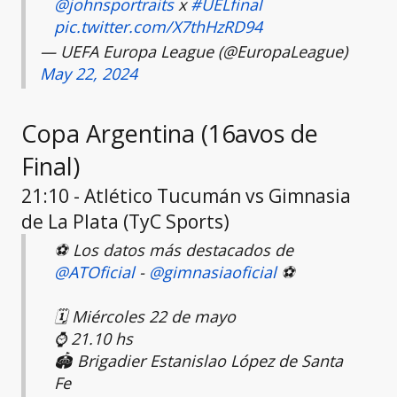
@johnsportraits
x
#UELfinal
pic.twitter.com/X7thHzRD94
— UEFA Europa League (@EuropaLeague)
May 22, 2024
Copa Argentina (16avos de
Final)
21:10 - Atlético Tucumán vs Gimnasia
de La Plata (TyC Sports)
⚽ Los datos más destacados de
@ATOficial
-
@gimnasiaoficial
⚽
🗓️ Miércoles 22 de mayo
⌚ 21.10 hs
🏟️ Brigadier Estanislao López de Santa
Fe