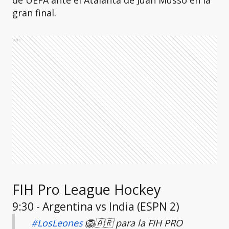
de UEFA ante el Atalanta de Juan Musso en la
gran final.
Ads
FIH Pro League Hockey
9:30 - Argentina vs India (ESPN 2)
#LosLeones
🦁🇦🇷 para la FIH PRO