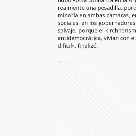
hubo «otra confianza en la Ar
realmente una pesadilla, por
minoría en ambas cámaras, en
sociales, en los gobernadore
salvaje, porque el kirchnerism
antidemocrática, vivían con el
difícil», finalizó.
Ads