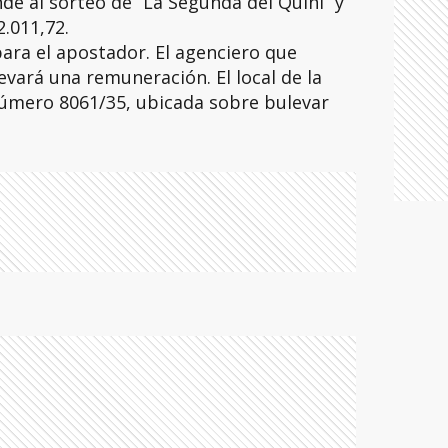
de al sorteo de “La Segunda del Quini” y
.011,72.
para el apostador. El agenciero que
evará una remuneración. El local de la
número 8061/35, ubicada sobre bulevar