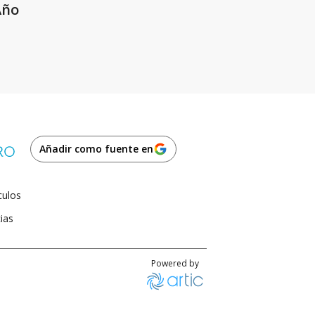
Año
Añadir como fuente en
culos
ias
Powered by