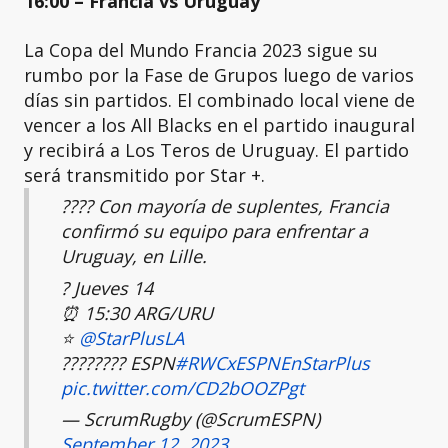
16:00 – Francia vs Uruguay
La Copa del Mundo Francia 2023 sigue su
rumbo por la Fase de Grupos luego de varios
días sin partidos. El combinado local viene de
vencer a los All Blacks en el partido inaugural
y recibirá a Los Teros de Uruguay. El partido
será transmitido por Star +.
???? Con mayoría de suplentes, Francia
confirmó su equipo para enfrentar a
Uruguay, en Lille.
? Jueves 14
⏰ 15:30 ARG/URU
⭐
@StarPlusLA
???????? ESPN
#RWCxESPNEnStarPlus
pic.twitter.com/CD2bOOZPgt
— ScrumRugby (@ScrumESPN)
September 12, 2023