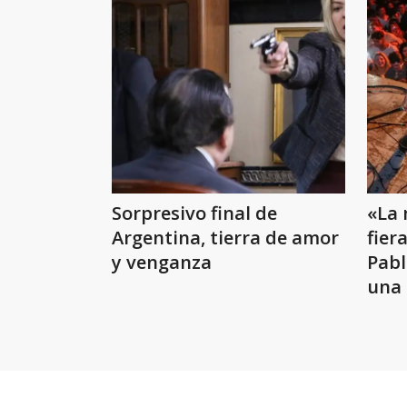
Sorpresivo final de
«La 
Argentina, tierra de amor
fiera
y venganza
Pabl
una 