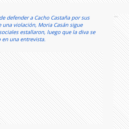
s de defender a Cacho Castaña por sus
Ads
 una violación, Moria Casán sigue
ociales estallaron, luego que la diva se
 en una entrevista.