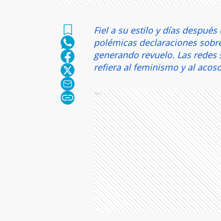
Fiel a su estilo y días despué
polémicas declaraciones sobre
generando revuelo. Las redes s
refiera al feminismo y al acoso
Ads