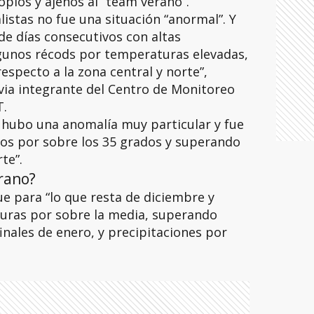
opios y ajenos al “team verano”.
listas no fue una situación “anormal”. Y
de días consecutivos con altas
lgunos récods por temperaturas elevadas,
specto a la zona central y norte”,
via integrante del Centro de Monitoreo
T.
í hubo una anomalía muy particular y fue
vos por sobre los 35 grados y superando
te”.
rano?
e para “lo que resta de diciembre y
uras por sobre la media, superando
inales de enero, y precipitaciones por