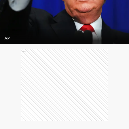
AP
Ads