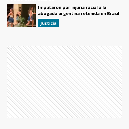
Imputaron por injuria racial a la
abogada argentina retenida en Brasil
Justicia
Ads