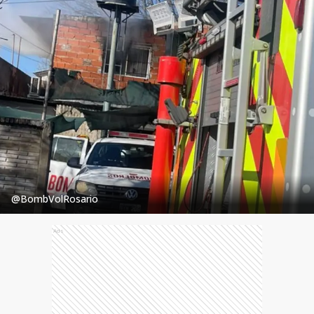
@BombVolRosario
Ads