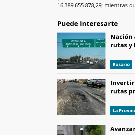
16.389.655.878,29; mientras qu
Puede interesarte
Nación 
rutas y 
Rosario
Inverti
rutas p
La Provin
Avanzar