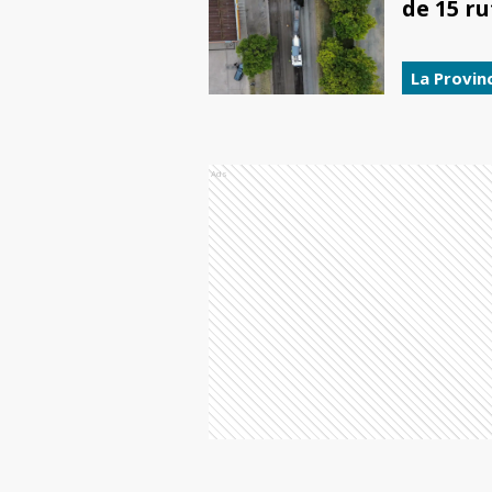
de 15 r
La Provin
Ads