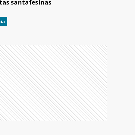
utas santafesinas
cia