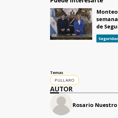
Puede interesarte
Monteol
semana 
de Segu
Segurida
Temas
PULLARO
AUTOR
Rosario Nuestro