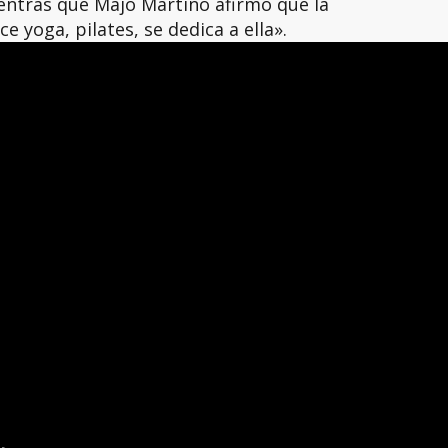
ientras que Majo Martino afirmó que la
e yoga, pilates, se dedica a ella».