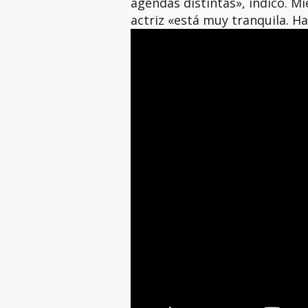
agendas distintas», indicó. M
actriz «está muy tranquila. Hac