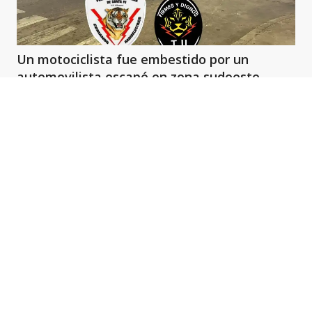
Un motociclista fue embestido por un
automovilista escapó en zona sudoeste
Ads
POLICIALES
Añadir como fuente en
Detuvieron a un joven de 22
años por una serie de robos
realizados por motochorros en
Santo Tomé